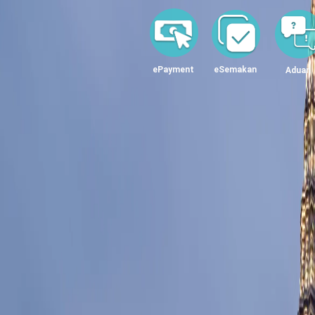
ePayment
eSemakan
Aduan