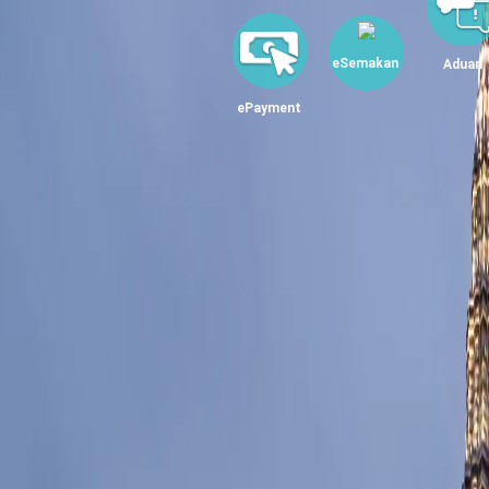
eSemakan
Aduan
ePayment